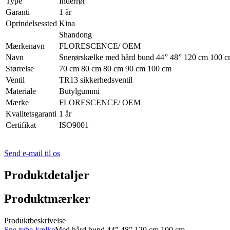
Type
Inderrør
Garanti
1 år
Oprindelsessted
Kina
Shandong
Mærkenavn
FLORESCENCE/ OEM
Navn
Snerørskælke med hård bund 44” 48” 120 cm 100 
Størrelse
70 cm 80 cm 80 cm 90 cm 100 cm
Ventil
TR13 sikkerhedsventil
Materiale
Butylgummi
Mærke
FLORESCENCE/ OEM
Kvalitetsgaranti
1 år
Certifikat
ISO9001
Send e-mail til os
Produktdetaljer
Produktmærker
Produktbeskrivelse
Sne-tube-kælke
Med hård bund 44” 48” 120 cm 100 cm