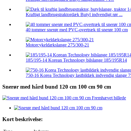
Kraftigt landbrugstraktordæk Butyl indvendigt rør ...
40 tommer snerør med PVC-overtræk til snerør 100 cm
Motorcykeldækslange 275/300-21
185/195-14 Korean Technology bilslange 185/195R14
750-16 Korea Technology lastbildæk indvendig slange 
Snerør med hård bund 120 cm 100 cm 90 cm
Kort beskrivelse: