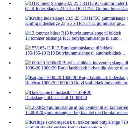
OTR Inder Slange 23.5-25 TRJ1175C Gummi Inder Dæ
Kraftig inderslange 23,5-25 TRJ1175C gummislange ...
13 tommer bilslange R13 butylgummislange til auto...
155/165-13 R13 Butylgummislange til automobildæk...
1000-20 1000r20 Butyl lastbildæk indvendig slange til s
Butylrør 1000-20 1000r20 Butyl lastbildæk indvendig tu.
Dækslange til buslastbil 11.00R20
12.00R20 gummislange af høj kvalitet med konkurrencedy
Kraftigt skovbrugsdæk Butyl-slangetraktor 71...