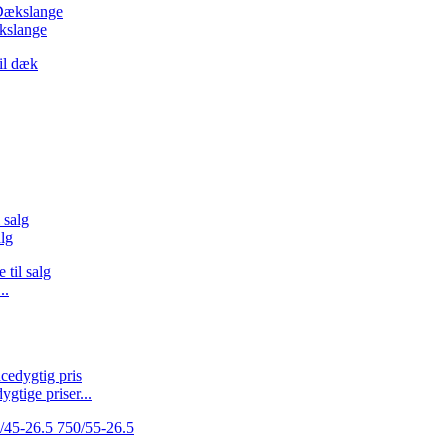
kslange
alg
..
gtige priser...