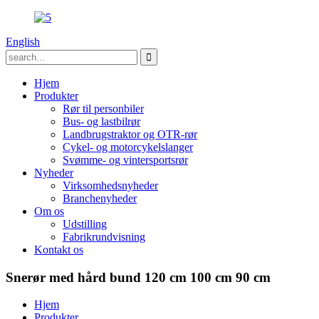
English
Hjem
Produkter
Rør til personbiler
Bus- og lastbilrør
Landbrugstraktor og OTR-rør
Cykel- og motorcykelslanger
Svømme- og vintersportsrør
Nyheder
Virksomhedsnyheder
Branchenyheder
Om os
Udstilling
Fabrikrundvisning
Kontakt os
Snerør med hård bund 120 cm 100 cm 90 cm
Hjem
Produkter