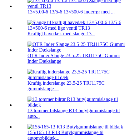
13×5.00-6 13/5-6 13×500-6 Inderrør med ...
Kraftigt havedæk med slange 13...
OTR Inder Slange 23.5-25 TRJ1175C Gummi
Inder Dækslange
Kraftig inderslange 23,5-25 TRJ1175C
gummislange ...
13 tommer bilslange R13 butylgummislange til
auto...
155/165-13 R13 Butylgummislange til
automobildæk...