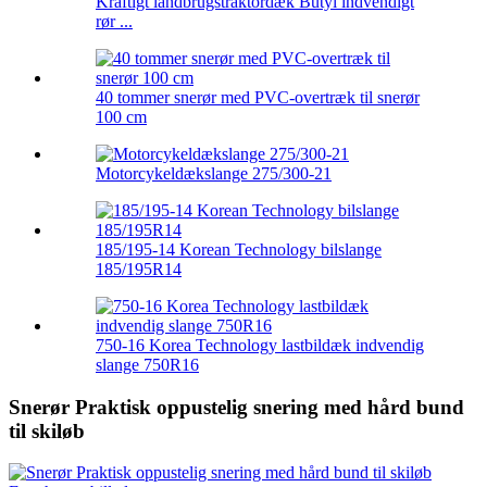
Kraftigt landbrugstraktordæk Butyl indvendigt
rør ...
40 tommer snerør med PVC-overtræk til snerør
100 cm
Motorcykeldækslange 275/300-21
185/195-14 Korean Technology bilslange
185/195R14
750-16 Korea Technology lastbildæk indvendig
slange 750R16
Snerør Praktisk oppustelig snering med hård bund
til skiløb