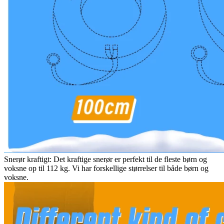
Snerør kraftigt: Det kraftige snerør er perfekt til de fleste børn og
voksne op til 112 kg. Vi har forskellige størrelser til både børn og
voksne.