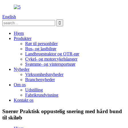
English
Hjem
Produkter
Rør til personbiler
Bus- og lastbilrør
Landbrugstraktor og OTR-rør
Cykel- og motorcykelslanger
Svømme- og vintersportsrør
Nyheder
Virksomhedsnyheder
Branchenyheder
Om os
Udstilling
Fabrikrundvisning
Kontakt os
Snerør Praktisk oppustelig snering med hård bund
til skiløb