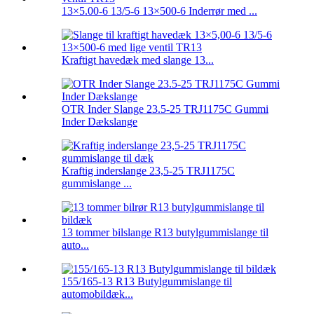
13×5.00-6 13/5-6 13×500-6 Inderrør med ...
Kraftigt havedæk med slange 13...
OTR Inder Slange 23.5-25 TRJ1175C Gummi
Inder Dækslange
Kraftig inderslange 23,5-25 TRJ1175C
gummislange ...
13 tommer bilslange R13 butylgummislange til
auto...
155/165-13 R13 Butylgummislange til
automobildæk...