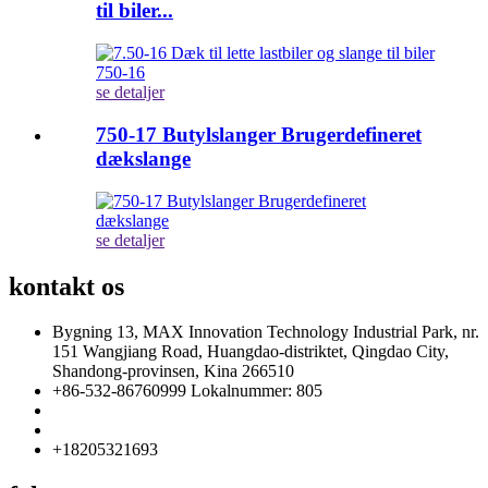
til biler...
se detaljer
750-17 Butylslanger Brugerdefineret
dækslange
se detaljer
kontakt os
Bygning 13, MAX Innovation Technology Industrial Park, nr.
151 Wangjiang Road, Huangdao-distriktet, Qingdao City,
Shandong-provinsen, Kina 266510
+86-532-86760999 Lokalnummer: 805
info@florescence.cc
info85@florescence.cc
+18205321693