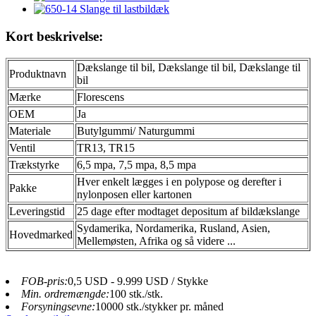
Kort beskrivelse:
Dækslange til bil, Dækslange til bil, Dækslange til
Produktnavn
bil
Mærke
Florescens
OEM
Ja
Materiale
Butylgummi/ Naturgummi
Ventil
TR13, TR15
Trækstyrke
6,5 mpa, 7,5 mpa, 8,5 mpa
Hver enkelt lægges i en polypose og derefter i
Pakke
nylonposen eller kartonen
Leveringstid
25 dage efter modtaget depositum af bildækslange
Sydamerika, Nordamerika, Rusland, Asien,
Hovedmarked
Mellemøsten, Afrika og så videre ...
FOB-pris:
0,5 USD - 9.999 USD / Stykke
Min. ordremængde:
100 stk./stk.
Forsyningsevne:
10000 stk./stykker pr. måned