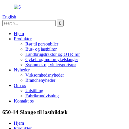
English
Hjem
Produkter
Rør til personbiler
Bus- og lastbilrør
Landbrugstraktor og OTR-rør
Cykel- og motorcykelslanger
Svømme- og vintersportsrør
Nyheder
Virksomhedsnyheder
Branchenyheder
Om os
Udstilling
Fabrikrundvisning
Kontakt os
650-14 Slange til lastbildæk
Hjem
Produkter