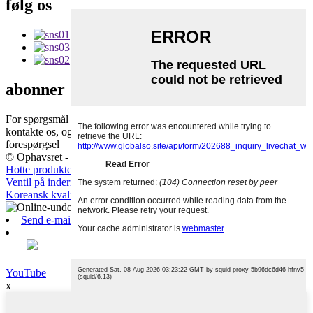
følg os
abonner
For spørgsmål vedrørende vores produkter eller prisliste, bedes du
kontakte os, og vi vil kontakte dig inden for 24 timer.
forespørgsel
© Ophavsret - 2010-2019: Alle rettigheder forbeholdes.
Hotte produkter
-
Sitemap
-
AMP Mobil
Ventil på inderrøret
,
Dæk og slanger
,
Oppusteligt indre rør
,
Koreansk kvalitetsslange
,
Dæk og slanger
,
Lastbilslange
,
Send e-mail
YouTube
x