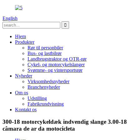
English
Hjem
Produkter
Rør til personbiler
Bus- og lastbilrør
Landbrugstraktor og OTR-rør
Cykel- og motorcykelslanger
Svømme- og vintersportsrør
Nyheder
Virksomhedsnyheder
Branchenyheder
Om os
Udstilling
Fabrikrundvisning
Kontakt os
300-18 motorcykeldæk indvendig slange 3.00-18
câmara de ar da motocicleta