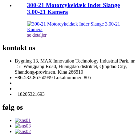
300-21 Motorcykeldæk Inder Slange
3.00-21 Kamera
se detaljer
kontakt os
Bygning 13, MAX Innovation Technology Industrial Park, nr.
151 Wangjiang Road, Huangdao-distriktet, Qingdao City,
Shandong-provinsen, Kina 266510
+86-532-86760999 Lokalnummer: 805
info@florescence.cc
info85@florescence.cc
+18205321693
følg os