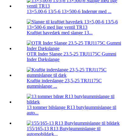
13×5.00-6 13/5-6 13×500-6 Inderrør med ...
Kraftigt havedæk med slange 13...
OTR Inder Slange 23.5-25 TRJ1175C Gummi
Inder Dækslange
Kraftig inderslange 23,5-25 TRJ1175C
gummislange ...
13 tommer bilslange R13 butylgummislange til
auto...
155/165-13 R13 Butylgummislange til
automobildæk...