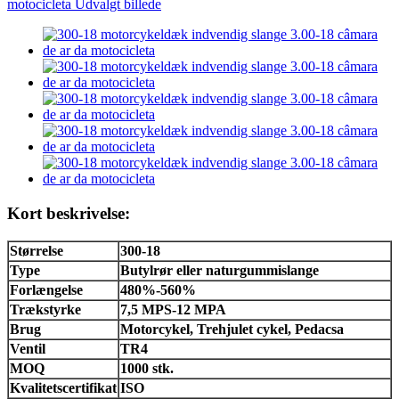
Kort beskrivelse:
Størrelse
300-18
Type
Butylrør eller naturgummislange
Forlængelse
480%-560%
Trækstyrke
7,5 MPS-12 MPA
Brug
Motorcykel, Trehjulet cykel, Pedacsa
Ventil
TR4
MOQ
1000 stk.
Kvalitetscertifikat
ISO