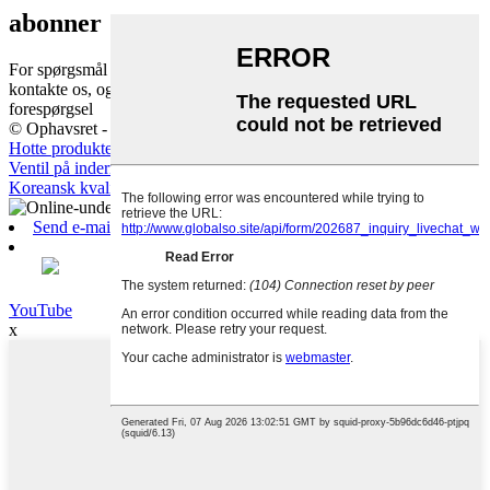
abonner
For spørgsmål vedrørende vores produkter eller prisliste, bedes du
kontakte os, og vi vil kontakte dig inden for 24 timer.
forespørgsel
© Ophavsret - 2010-2019: Alle rettigheder forbeholdes.
Hotte produkter
-
Sitemap
-
AMP Mobil
Ventil på inderrøret
,
Oppusteligt indre rør
,
Dæk og slanger
,
Koreansk kvalitetsslange
,
Lastbilslange
,
Dæk og slanger
,
Send e-mail
YouTube
x