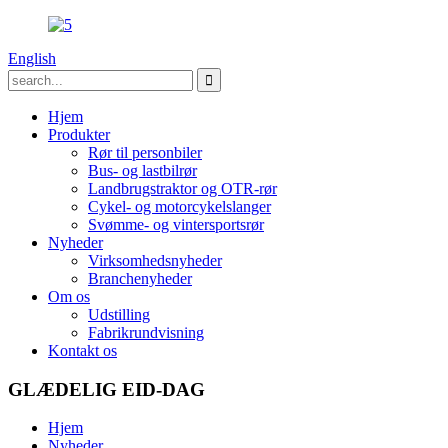
English
Hjem
Produkter
Rør til personbiler
Bus- og lastbilrør
Landbrugstraktor og OTR-rør
Cykel- og motorcykelslanger
Svømme- og vintersportsrør
Nyheder
Virksomhedsnyheder
Branchenyheder
Om os
Udstilling
Fabrikrundvisning
Kontakt os
GLÆDELIG EID-DAG
Hjem
Nyheder