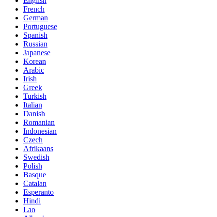
English
French
German
Portuguese
Spanish
Russian
Japanese
Korean
Arabic
Irish
Greek
Turkish
Italian
Danish
Romanian
Indonesian
Czech
Afrikaans
Swedish
Polish
Basque
Catalan
Esperanto
Hindi
Lao