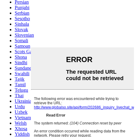
Persian
Punjabi
Serbian
Sesotho
Sinhala
Slovak
Slovenian
Somali
Samoan
Scots Gaelic
Shona
Sindhi
Sundanese
Swahili
Tajik
Tamil
Telugu
Thai
Ukrainian
Urdu
Uzbek
Vietnamese
Welsh
Xhosa
Yiddish