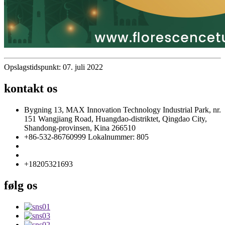
Opslagstidspunkt: 07. juli 2022
kontakt os
Bygning 13, MAX Innovation Technology Industrial Park, nr.
151 Wangjiang Road, Huangdao-distriktet, Qingdao City,
Shandong-provinsen, Kina 266510
+86-532-86760999 Lokalnummer: 805
info@florescence.cc
info85@florescence.cc
+18205321693
følg os